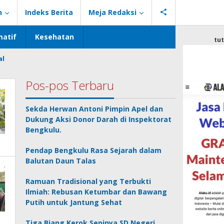
n
Indeks Berita
Meja Redaksi
atif
Kesehatan
tu
al
Pos-pos Terbaru
Sekda Herwan Antoni Pimpin Apel dan
Dukung Aksi Donor Darah di Inspektorat
Bengkulu.
Pendap Bengkulu Rasa Sejarah dalam
Balutan Daun Talas
Ramuan Tradisional yang Terbukti
Ilmiah: Rebusan Ketumbar dan Bawang
Putih untuk Jantung Sehat
Tiga Biang Kerok Sepinya SD Negeri