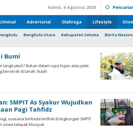
Kamis, 6 Agustus 2026
Pencaria
riminal
Advertorial
Olahraga
Lifestyle
Otom
Bengkulu
Bengkulu Utara
Kabupaten Seluma
Berita Nasion
i Bumi
ngit jatuh? Bukan dalam rupa hujan atau petir,
berserak di tanah. Itulah
an: SMPIT As Syakur Wujudkan
aan Pagi Tahfidz
pagi, suasana berbeda terlihat di lingkungan SMPIT
an siswa tampak khusyuk