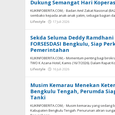
Dukung Semangat Hari Koperas
KLIKINFOBERITA.COM,- Badan Amil Zakat Nasional (BA
sembako kepada anak-anak yatim, sebagai bagian dar
oleh
Lifestyle
17 Juli 2026
redaksi
Sekda Seluma Deddy Ramdhani R
FORSESDASI Bengkulu, Siap Perk
Pemerintahan
KLIKINFOBERITA.COM,– Momentum penting bagi birokras
TWO K Azana Hotel, Kamis (16/7/2026). Dalam Rapat K
oleh
Lifestyle
16 Juli 2026
redaksi
Musim Kemarau Menekan Keters
Bengkulu Tengah, Perumda Sia
Tanki
KLIKINFOBERITA.COM,- Musim kemarau yang sedang be
Kabupaten Bengkulu Tengah. Penurunan aliran sun