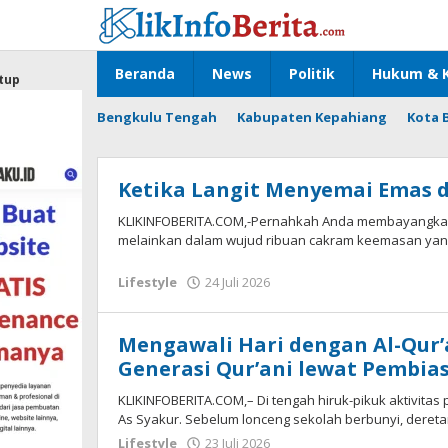
Lewati
ke
konten
Beranda
News
Politik
Hukum & K
tup
Bengkulu Tengah
Kabupaten Kepahiang
Kota 
Ketika Langit Menyemai Emas d
KLIKINFOBERITA.COM,-Pernahkah Anda membayangkan la
melainkan dalam wujud ribuan cakram keemasan yang 
oleh
Lifestyle
24 Juli 2026
redaksi
Mengawali Hari dengan Al-Qur’
Generasi Qur’ani lewat Pembias
KLIKINFOBERITA.COM,– Di tengah hiruk-pikuk aktivitas 
As Syakur. Sebelum lonceng sekolah berbunyi, deret
oleh
Lifestyle
23 Juli 2026