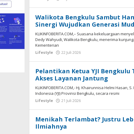
redaksi
Walikota Bengkulu Sambut Ha
Sinergi Wujudkan Generasi Mu
KLIKINFOBERITA.COM,– Suasana kekeluargaan menyelim
Dedy Wahyudi, Walikota Bengkulu, menerima kunjunga
Kementerian
oleh
Lifestyle
22 Juli 2026
redaksi
Pelantikan Ketua YJI Bengkulu
Akses Layanan Jantung
KLIKINFOBERITA.COM,- Hj. Khairunnisa Helmi Hasan, S. 
Indonesia (YJI) Provinsi Bengkulu, secara resmi
oleh
Lifestyle
21 Juli 2026
redaksi
Menikah Terlambat? Justru Lebi
Ilmiahnya