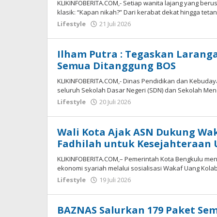
KLIKINFOBERITA.COM,- Setiap wanita lajang yang berus
klasik: “Kapan nikah?” Dari kerabat dekat hingga teta
oleh
Lifestyle
21 Juli 2026
redaksi
Ilham Putra : Tegaskan Larangan
Semua Ditanggung BOS
KLIKINFOBERITA.COM,- Dinas Pendidikan dan Kebuday
seluruh Sekolah Dasar Negeri (SDN) dan Sekolah Me
oleh
Lifestyle
20 Juli 2026
redaksi
Wali Kota Ajak ASN Dukung Wak
Fadhilah untuk Kesejahteraan
KLIKINFOBERITA.COM,– Pemerintah Kota Bengkulu m
ekonomi syariah melalui sosialisasi Wakaf Uang Kolab
oleh
Lifestyle
19 Juli 2026
redaksi
BAZNAS Salurkan 179 Paket Se